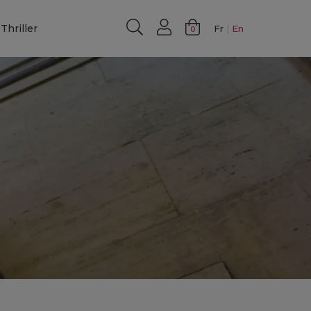
Thriller
Fr
En
0