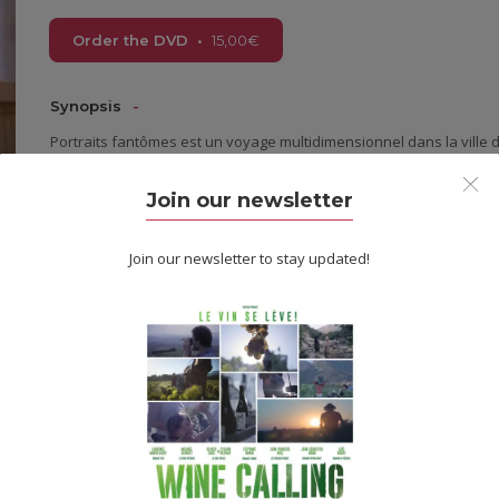
Order the DVD
•
15,00
€
Synopsis
Portraits fantômes est un voyage multidimensionnel dans la ville 
le temps, le cinéma, le son, l’architecture et l’urbanisme. Cette visite
de film, les souvenirs personnels est à la fois une cartographie de
Join our newsletter
long du XXème siècle a été ce lieu de convivialité, réceptacle des 
déambulation ludique, les individus se confondent avec les person
dialogues.
Join our newsletter to stay updated!
Information