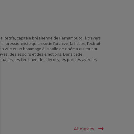
de Recife, capitale brésilienne de Pernambuco, à travers
 impressionniste qui associe l’archive, la fiction, l’extrait
 la ville et un hommage à la salle de cinéma qui tout au
rêves, des espoirs et des émotions. Dans cette
nages, les lieux avec les décors, les paroles avec les
All movies