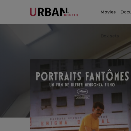
Movies
Docu
Box sets