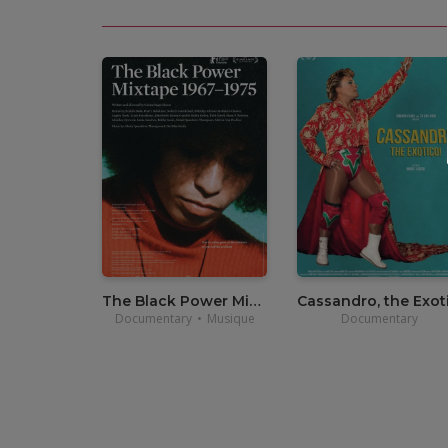
•
12,00
€
The Black Power Mixtape
Documentary
•
Musique
Documentary