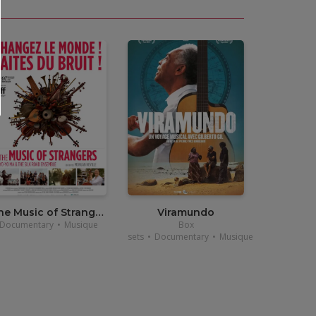
•
12,00
€
•
12,00
€
•
4,90€
The Music of Strangers
Viramundo
Documentary
•
Musique
Box
sets
•
Documentary
•
Musique