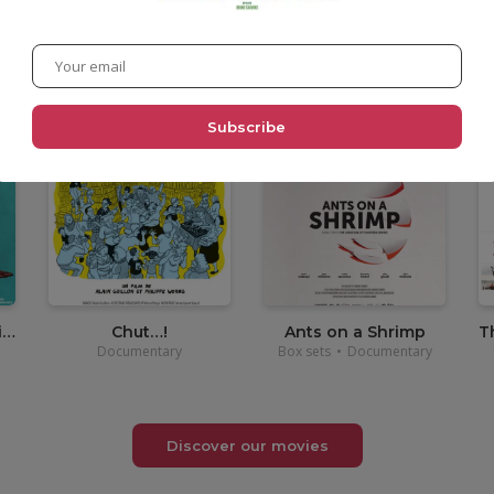
•
12,00
€
•
14,00
€
Cassandro, the Exotico!
Chut…!
Ants on a Shrimp
Documentary
Box sets
•
Documentary
Discover our movies