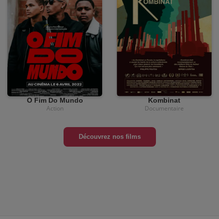
•
12,00
€
•
12,00
€
•
3,90€
•
3,90€
O Fim Do Mundo
Kombinat
Action
Documentaire
Découvrez nos films