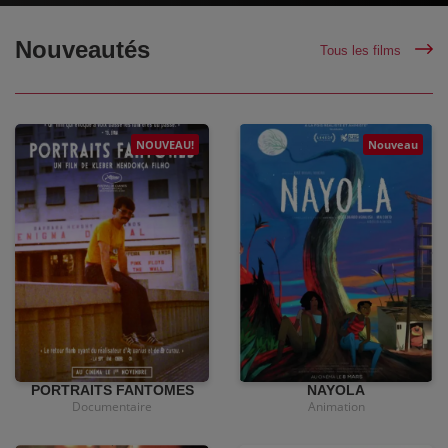
Nouveautés
Tous les films
NOUVEAU!
Nouveau
•
15,00
€
•
12,00
€
•
4,90€
•
4,90€
PORTRAITS FANTOMES
NAYOLA
Documentaire
Animation