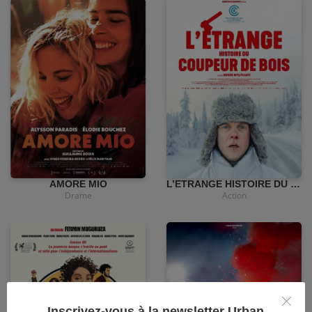
•
12,00
€
•
4,90€
•
4,90€
AMORE MIO
L’ETRANGE HISTOIRE DU COUPEUR DE BOIS
Drame
Action
•
12,00
€
Inscrivez-vous à la newsletter Urban
•
4,90€