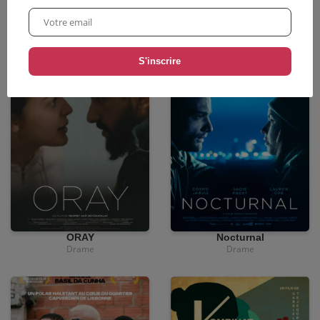
La Femme du Fossoyeur
SHABU
Drame
Comédie
•
Documentaire
•
12,00
€
•
3,90€
•
3,90€
ORAY
Nocturnal
Drame
Drame