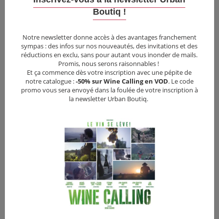
Boutiq !
•
4,90€
Notre newsletter donne accès à des avantages franchement
sympas : des infos sur nos nouveautés, des invitations et des
réductions en exclu, sans pour autant vous inonder de mails.
Promis, nous serons raisonnables !
BLACK IS BELTZA II : AINHOA
IL NOUS RESTE LA COLÈRE
Et ça commence dès votre inscription avec une pépite de
Action
•
Animation
Documentaire
notre catalogue :
-50% sur Wine Calling en VOD
. Le code
promo vous sera envoyé dans la foulée de votre inscription à
la newsletter Urban Boutiq.
•
12,00
€
•
12,00
€
•
3,90€