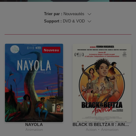
Trier par :
Support :
Nouveau
•
12,00
€
NAYOLA
BLACK IS BELTZA II : AINHOA
Animation
Action
•
Animation