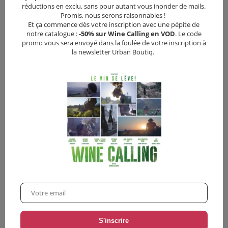
réductions en exclu, sans pour autant vous inonder de mails.
Promis, nous serons raisonnables !
Et ça commence dès votre inscription avec une pépite de
notre catalogue :
-50% sur Wine Calling en VOD
. Le code
Vous pourriez aussi aimer
promo vous sera envoyé dans la foulée de votre inscription à
la newsletter Urban Boutiq.
•
12,00
€
•
12,00
€
Un jour si blanc
Tanna
Drame
•
Thriller
Drame