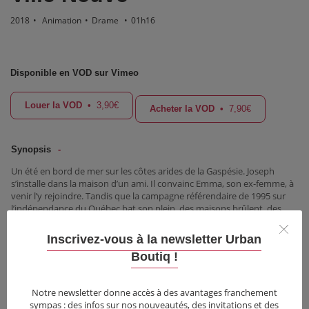
2018
•
Animation
•
Drame
•
01h16
Disponible en VOD sur Vimeo
Louer la VOD
•
3,90€
Acheter la VOD
•
7,90€
Synopsis
Un été en bord de mer sur les côtes arides de la Gaspésie. Joseph
s’installe dans la maison d’un ami. Il convainc Emma, son ex-femme, à
venir l’y rejoindre. Tandis que la campagne référendaire de 1995 sur
l’indépendance du Québec bat son plein, des maisons brûlent, des
discours s’affrontent, un couple se retrouve et s’aime. Se défera-t-il à
nouveau ?
Inscrivez-vous à la newsletter Urban
Boutiq !
Informations
Festivals & Récompenses
Notre newsletter donne accès à des avantages franchement
Critiques
sympas : des infos sur nos nouveautés, des invitations et des