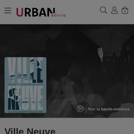
MENU
0
Voir la bande-annonce
Ville Neuve