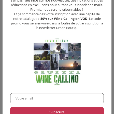
sympas : des infos sur nos nouveautés, des invitations et des
Critiques
réductions en exclu, sans pour autant vous inonder de mails.
Promis, nous serons raisonnables !
Et ça commence dès votre inscription avec une pépite de
notre catalogue :
-50% sur Wine Calling en VOD
. Le code
promo vous sera envoyé dans la foulée de votre inscription à
Vous pourriez aussi aimer
la newsletter Urban Boutiq.
•
12,00
€
•
3,90€
•
3,90€
Ghost Hunting : la chasse aux fantômes
The Greenaway Alphabet