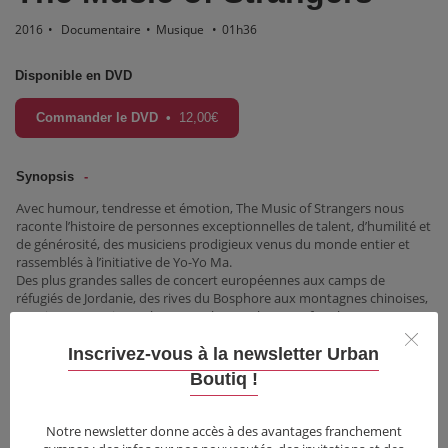
2016
•
Documentaire
•
Musique
•
01h36
Disponible en DVD
Commander le DVD
•
12,00
€
Synopsis
Avec humour, tendresse et émotion, The Music of Strangers nous
raconte l’histoire de personnes exceptionnelles de talent, d’humilité et
de générosité, des musiciens prodigieux venus du monde entier et
rassemblés à l’initiative de Yo-Yo Ma.
Des plus grandes salles de concert européennes aux camps de
réfugiés de Jordanie, des rives du Bosphore aux montagnes chinoises,
ces virtuoses unissent leur art et leurs cultures et font la
démonstration qu’avec des idées simples et des convictions fortes, on
peut changer le monde.
Inscrivez-vous à la newsletter Urban
Boutiq !
Informations
Festivals & Récompenses
Notre newsletter donne accès à des avantages franchement