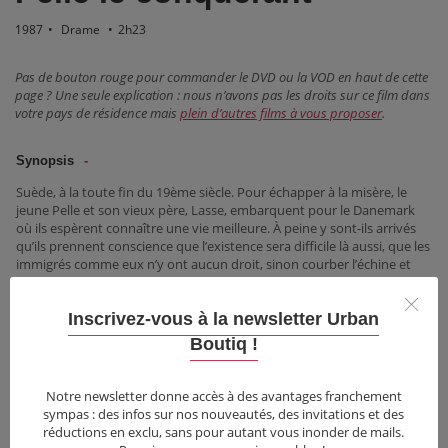
1987
•
Drame
•
2h23
Pas de bouton rouge pour commander le DVD ou la VOD en haut de cette
page ? Une seule explication : nous n’avons pas les droits sur ce film dans
votre pays de résidence mais
plein d’autres films à vous proposer
.
Synopsis
Suède, à la toute fin du 19ème siècle. Pour échapper à la misère, le
jeune Pelle et son vieux père, Lasse, embarquent pour le Danemark
où ils espèrent connaître une vie meilleure. À peine y sont-ils arrivés
qu’ils prennent conscience que l’existence sera difficile là aussi, que les
immigrés comme eux n’y ont aucun droit, sinon courber l’échine et
travailler dans des conditions épouvantables contre quelques sous.
Informations
Inscrivez-vous à la newsletter Urban
Boutiq !
Festivals & Récompenses
Critiques
Notre newsletter donne accès à des avantages franchement
sympas : des infos sur nos nouveautés, des invitations et des
réductions en exclu, sans pour autant vous inonder de mails.