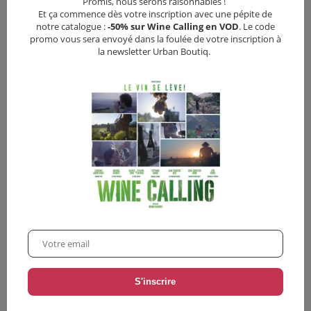
Promis, nous serons raisonnables !
Et ça commence dès votre inscription avec une pépite de
Vous pourriez aussi aimer
notre catalogue :
-50% sur Wine Calling en VOD
. Le code
promo vous sera envoyé dans la foulée de votre inscription à
la newsletter Urban Boutiq.
•
12,00
€
•
3,90€
•
3,90€
Menina
Burn Burn Burn
Drame
Comédie
•
Drame