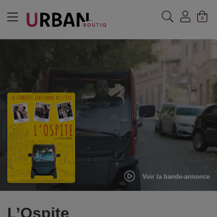
MENU
0
Voir la bande-annonce
L’Ospite