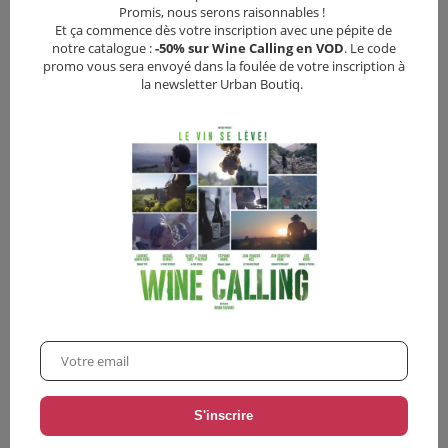
Promis, nous serons raisonnables !
Et ça commence dès votre inscription avec une pépite de
Vous pourriez aussi aimer
notre catalogue :
-50% sur Wine Calling en VOD
. Le code
promo vous sera envoyé dans la foulée de votre inscription à
la newsletter Urban Boutiq.
•
12,00
€
In The Soup
Glory
Comédie
Comédie
•
Drame