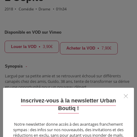
2018
•
Comédie
•
Drame
•
01h34
Disponible en VOD sur Vimeo
Louer la VOD
•
3,90€
Acheter la VOD
•
7,90€
Synopsis
Largué par sa petite amie et se retrouvant échoué sur différents
canapés chez des amis, Guido, 38 ans, tente de transformer sa dérive
en une opportunité pour un nouveau départ.
=> VO en italien, avec sous-titres en option (français et anglais).
Inscrivez-vous à la newsletter Urban
Informations
Boutiq !
Festivals & Récompenses
Critiques
Notre newsletter donne accès à des avantages franchement
sympas : des infos sur nos nouveautés, des invitations et des
réductions en exclu, sans pour autant vous inonder de mails.