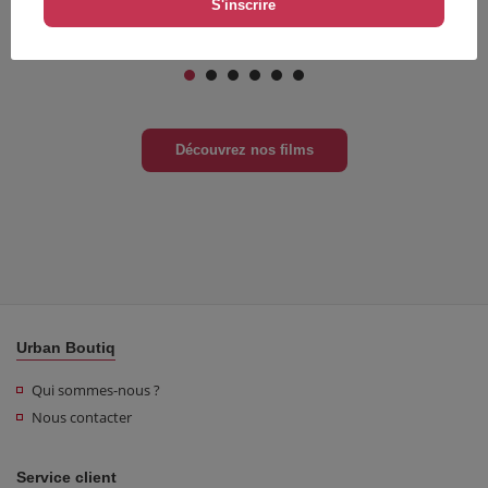
Cassandro, the Exotico!
Living The Light
Documentaire
Documentaire
Découvrez nos films
Urban Boutiq
Qui sommes-nous ?
Nous contacter
Service client