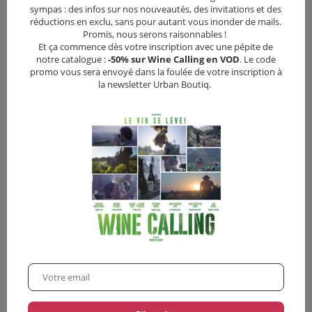
sympas : des infos sur nos nouveautés, des invitations et des
Critiques
réductions en exclu, sans pour autant vous inonder de mails.
Promis, nous serons raisonnables !
Et ça commence dès votre inscription avec une pépite de
notre catalogue :
-50% sur Wine Calling en VOD
. Le code
promo vous sera envoyé dans la foulée de votre inscription à
Vous pourriez aussi aimer
la newsletter Urban Boutiq.
•
12,00
€
•
3,90€